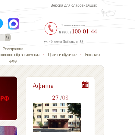
Версия для слабовидящих
Приемная комиссия:
100-01-44
8 (800)
ул. 40-летия Победы, д. 33
Электронная
ционно-образовательная
Целевое обучение
Контакты
среда
Афиша
27
/
08