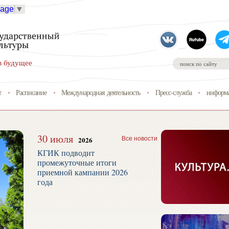
uage
▼
в будущее
т
Расписание
Международная деятельность
Пресс-служба
информа
30 июля
2026
Все новости
КГИК подводит
промежуточные итоги
приемной кампании 2026
года