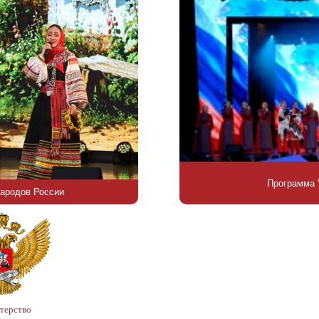
Программа 
народов России
Концерт, посвященный Г
терство