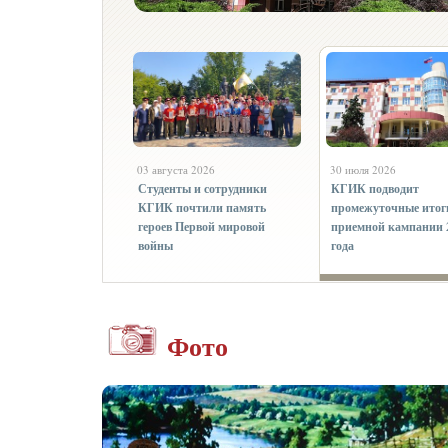
03 августа 2026
30 июля 2026
Студенты и сотрудники
КГИК подводит
КГИК почтили память
промежуточные итог
героев Первой мировой
приемной кампании 
войны
года
Фото