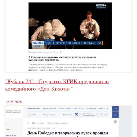
"Кубань 24": "Студенты КГИК представили
комедийного «Дон Кихота»"
12.05.2026