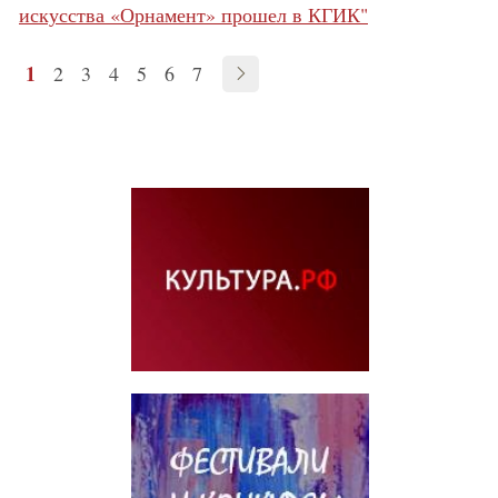
искусства «Орнамент» прошел в КГИК"
1
2
3
4
5
6
7