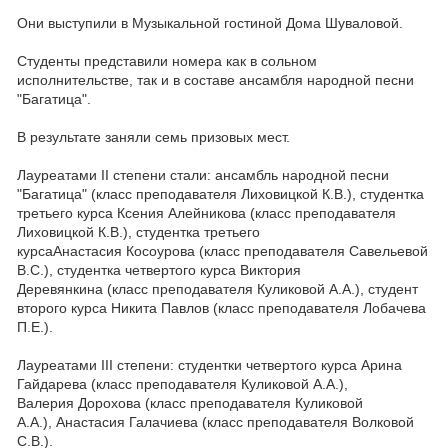
Они выступили в Музыкальной гостиной Дома Шуваловой.
Студенты представили номера как в сольном
исполнительстве, так и в составе ансамбля народной песни
"Багатица".
В результате заняли семь призовых мест.
Лауреатами II степени стали: ансамбль народной песни
"Багатица" (класс преподавателя Лиховицкой К.В.), студентка
третьего курса Ксения Алейникова (класс преподавателя
Лиховицкой К.В.), студентка третьего
курсаАнастасия Косоурова (класс преподавателя Савельевой
В.С.), студентка четвертого курса Виктория
Деревянкина (класс преподавателя Куликовой А.А.), студент
второго курса Никита Павлов (класс преподавателя Лобачева
П.Е.).
Лауреатами III степени: студентки четвертого курса Арина
Гайдарева (класс преподавателя Куликовой А.А.),
Валерия Дорохова (класс преподавателя Куликовой
А.А.), Анастасия Галачиева (класс преподавателя Волковой
С.В.).