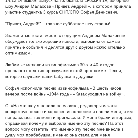
14.12.24 вышел выпуск на телеканале «Россия 1», вечернее
шоу Андрея Малахова «Привет, Андрей!», в котором приняла
участие студентка 3 курса СНП/СПО Софья Денисевич.
"Привет, Андрей!" – главное субботнее шоу страны!
Знаменитые гости вместе с ведущим Андреем Малаховым
обсуждают только хорошие новости, вспоминают самые
приятные события и делятся друг с другом исключительно
оптимизмом.
Любимые мелодии из кинофильмов 30-х и 40-х годов
прошлого столетия прозвучали в этой программе. Песни,
которые слушали наши бабушки и дедушки.
Софья исполнила песню из кинофильма «В шесть часов
вечера после войны»1944 года - «Казак уходил на войну».
С: «На это шоу я попала не сложно, редакторы искали
конкретную песню и хорошее исполнение и нашли меня, я им
понравилась, так меня и пригласили. У меня брали интервью,
спрашивая почему я выбрала именно эту песню? На этот
вопрос могу ответить, что именно эту песню мне внесла в
душу моя прабабушка, именно она стала для меня