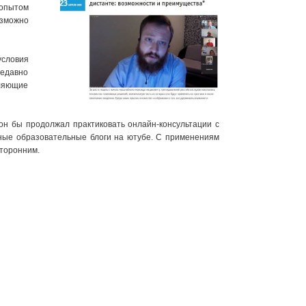
 опытом
озможно
условия
недавно
ляющие
он бы продолжал практиковать онлайн-консультации с
нные образовательные блоги на ютубе. С применениям
сторонним.