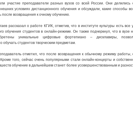
ли участие преподаватели разных вузов со всей России. Они делились
нешних условиях дистанционного обучения и обсуждали, какие способы в
ь после возвращения к очному обучению.
гаев рассказал о работе КГИК, отметив, что в институте культуры есть все 
го обучения студентов в онлайн-режиме. Он также подчеркнул, что в вузе 
бретены уникальные цифровые фортепиано – дисклавиры, позво
о обучать студентов творческим предметам.
подаватель отметил, что после возвращения к обычному режиму работы, 
 Кроме того, сейчас очень популярными стали онлайн-концерты и собстве
овшеств обучение в дальнейшем станет более усовершенствованным и разно