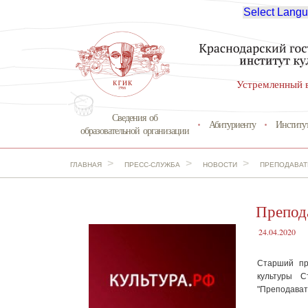
Select Lang
Устремленный 
Сведения об
Абитуриенту
Институ
образовательной организации
>
>
>
ГЛАВНАЯ
ПРЕСС-СЛУЖБА
НОВОСТИ
ПРЕПОДАВАТ
Препод
24.04.2020
Старший пр
культуры С
"Преподават