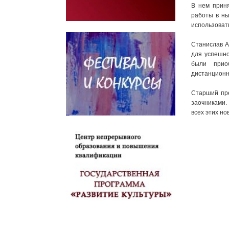
В нем приня
работы в ны
использоват
Станислав А
для успешно
были прио
дистанционн
Старший пре
заочниками.
всех этих н