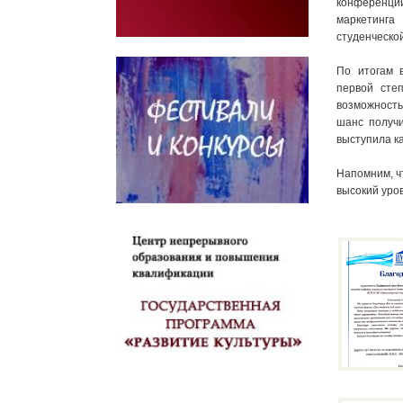
конференци
маркетинг
студенческой
По итогам 
первой сте
возможность
шанс получи
выступила к
Напомним, ч
высокий уров