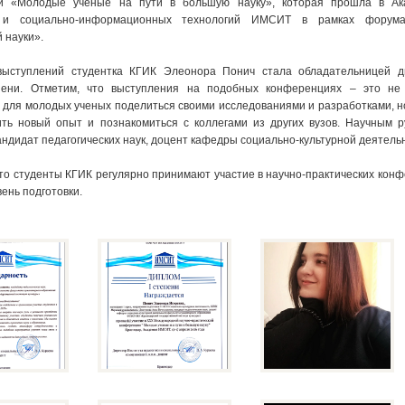
и «Молодые ученые на пути в большую науку», которая прошла в Ак
а и социально-информационных технологий ИМСИТ в рамках форум
 науки».
выступлений студентка КГИК Элеонора Понич стала обладательницей д
пени. Отметим, что выступления на подобных конференциях – это не 
 для молодых ученых поделиться своими исследованиями и разработками, н
ть новый опыт и познакомиться с коллегами из других вузов. Научным 
андидат педагогических наук, доцент кафедры социально-культурной деятель
то студенты КГИК регулярно принимают участие в научно-практических конф
ень подготовки.