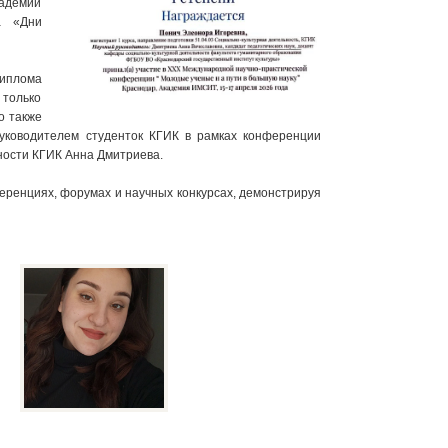
адемии
а «Дни
иплома
только
о также
руководителем студенток КГИК в рамках конференции
ности КГИК Анна Дмитриева.
еренциях, форумах и научных конкурсах, демонстрируя