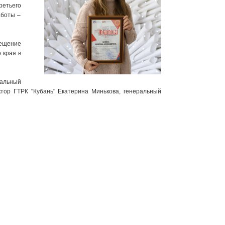
ретьего
аботы –
ещение
 края в
ральный
тор ГТРК "Кубань" Екатерина Минькова, генеральный