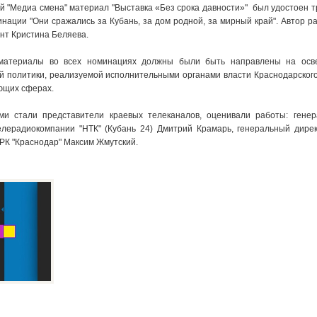
й "Медиа смена" материал "Выставка «Без срока давности»" был удостоен т
инации "Они сражались за Кубань, за дом родной, за мирный край". Автор р
нт Кристина Беляева.
 материалы во всех номинациях должны были быть направлены на осв
й политики, реализуемой исполнительными органами власти Краснодарского
ющих сферах.
ми стали представители краевых телеканалов, оценивали работы: гене
лерадиокомпании "НТК" (Кубань 24) Дмитрий Крамарь, генеральный дирек
РК "Краснодар" Максим Жмутский.