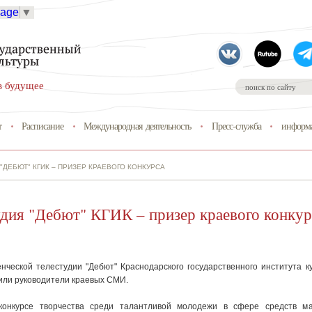
uage
▼
в будущее
т
Расписание
Международная деятельность
Пресс-служба
информа
"ДЕБЮТ" КГИК – ПРИЗЕР КРАЕВОГО КОНКУРСА
удия "Дебют" КГИК – призер краевого конкур
нческой телестудии "Дебют" Краснодарского государственного института к
или руководители краевых СМИ.
конкурсе творчества среди талантливой молодежи в сфере средств ма