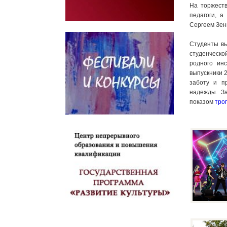
На торжеств
педагоги, а
Сергеем Зен
Студенты вы
студенческо
родного инс
выпускники 
заботу и п
надежды. З
показом
тро