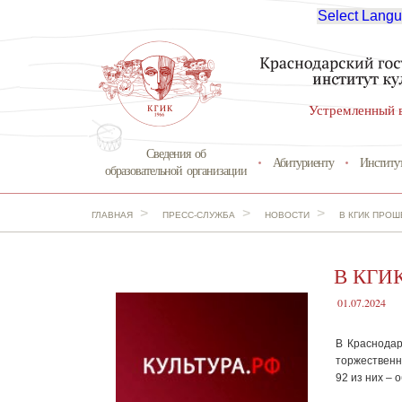
Select Lang
Устремленный 
Сведения об
Абитуриенту
Институ
образовательной организации
>
>
>
ГЛАВНАЯ
ПРЕСС-СЛУЖБА
НОВОСТИ
В КГИК ПРО
В КГИК
01.07.2024
В Краснодар
торжественн
92 из них – 