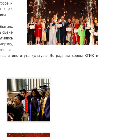
урсов и
ом КГИК
ики.
обытиях
а сцене
атились
держку,
женные
песни института культуры Эстрадным хором КГИК и