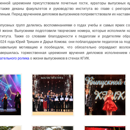
енной церемонии присутствовали почетные гости, кураторы выпускных к
 также деканы факультетов и руководство института во главе с ректор
гиным. Перед вручением дипломов выпускников поприветствовали их наставн
пускных групп делились воспоминаниями о годах учебы и самых ярких с
й жизни. Выпускники подготовили творческие номера, которые исполнили н
титута. Также со словами благодарности к педагогам и родителям обр
2024 года Юрий Тришин и Дарья Комова: они поблагодарили педагогов за под
равильную мотивацию и пообещали, что обязательно оправдают возло
авершилась торжественная церемония вручения дипломов исполнением 
гательного ролика
о жизни выпускников в стенах КГИК.