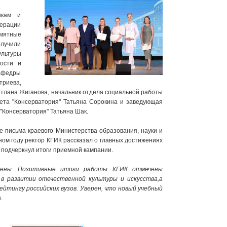
икам и
дерации
мятные
лучили
ультуры
ости и
кафедры
триева,
етлана Жиганова, начальник отдела социальной работы
ета "Консерватория" Татьяна Сорокина и заведующая
"Консерватория" Татьяна Шак.
е письма краевого Министерства образования, науки и
ном году ректор КГИК рассказал о главных достижениях
н подчеркнул итоги приемной кампании.
олнены. Позитивные итоги работы КГИК отмечены
в развитии отечественной культуры и искусства,а
йтингу российских вузов. Уверен, что новый учебный
.