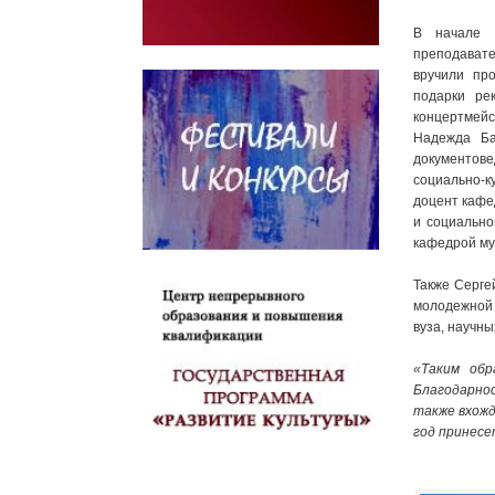
В начале 
преподават
вручили пр
подарки ре
концертмейс
Надежда Ба
документове
социально-к
доцент кафе
и социально
кафедрой му
Также Серге
молодежной
вуза, научны
«Таким обр
Благодарно
также вхожд
год принесе