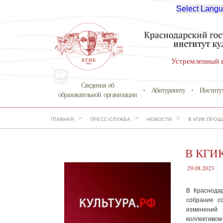
Select Lang
Устремленный 
Сведения об
Абитуриенту
Институ
образовательной организации
>
>
>
ГЛАВНАЯ
ПРЕСС-СЛУЖБА
НОВОСТИ
В КГИК ПРО
В КГИК
29.08.2023
В Краснодар
собрание со
изменений 
коллективом 