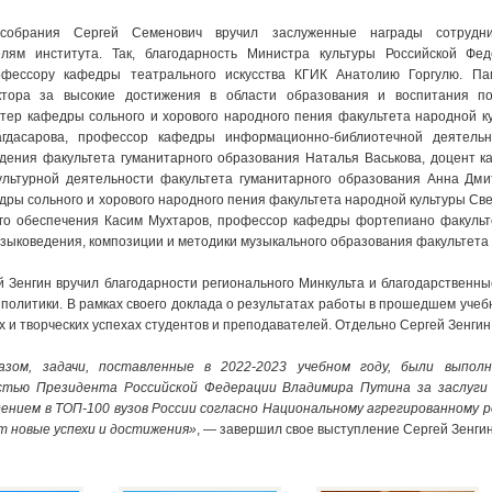
собрания Сергей Семенович вручил заслуженные награды сотрудн
елям института. Так, благодарность Министра культуры Российской Фе
офессору кафедры театрального искусства КГИК Анатолию Горгулю. Па
ктора за высокие достижения в области образования и воспитания по
тер кафедры сольного и хорового народного пения факультета народной к
гдасарова, профессор кафедры информационно-библиотечной деятельн
дения факультета гуманитарного образования Наталья Васькова, доцент 
ультурной деятельности факультета гуманитарного образования Анна Дми
дры сольного и хорового народного пения факультета народной культуры Св
го обеспечения Касим Мухтаров, профессор кафедры фортепиано факульт
зыковедения, композиции и методики музыкального образования факультета 
й Зенгин вручил благодарности регионального Минкульта и благодарственны
 политики.
В рамках своего доклада о результатах работы в прошедшем учеб
х и творческих успехах студентов и преподавателей. Отдельно Сергей Зенги
азом, задачи, поставленные в 2022-2023 учебном году, были вып
стью Президента Российской Федерации Владимира Путина за заслуги 
ением в ТОП-100 вузов России согласно Национальному агрегированному ре
т новые успехи и достижения»
, — завершил свое выступление Сергей Зенгин