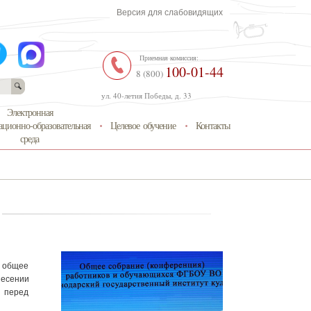
Версия для слабовидящих
Приемная комиссия:
100-01-44
8 (800)
ул. 40-летия Победы, д. 33
Электронная
ционно-образовательная
Целевое обучение
Контакты
среда
о общее
несении
 перед