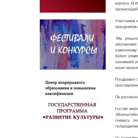
корпуса КГИ
организаций
Участников 
праздником и
"Мы решили
обстановке
известному 
будет отмеч
занимают ос
наше прошло
Поздравил ст
прославленн
Он рассказал
Гостям меро
Эйзенштейн,
снимать эт
телерадиове