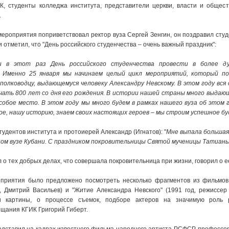
К, студенты колледжа института, представители церкви, власти и общес
.
мероприятия поприветствовал ректор вуза Сергей Зенгин, он поздравил студ
 отметил, что "День российского студенчества – очень важный праздник":
 в этот раз День российского студенчества провести в более ду
. Именно 25 января мы начинаем целый цикл мероприятий, который по
полководцу, выдающемуся человеку Александру Невскому. В этом году вся
ать 800 лет со дня его рождения. В истории нашей страны много выдающи
обое место. В этом году мы много будем в рамках нашего вуза об этом 
е, нашу историю, знаем своих настоящих героев – мы строим успешное бу
удентов института и протоиерей Александр (Игнатов): "
Мне выпала большая
ом вузе Кубани. С праздником покровительницы Святой мученицы Татианы
 о тех добрых делах, что совершала покровительница при жизни, говорил о е
приятия было предложено посмотреть несколько фрагментов из фильмов 
 Дмитрий Васильев) и "Житие Александра Невского" (1991 год, режиссер
и картины, о процессе съемок, подборе актеров на значимую роль 
щания КГИК Григорий Гиберт.