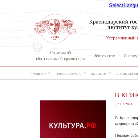
Select Lang
Устремленный 
Сведения об
Абитуриенту
Институ
образовательной организации
>
>
>
ГЛАВНАЯ
ПРЕСС-СЛУЖБА
НОВОСТИ
В КГИК СЕГ
В КГИК
25.01.2021
В Краснодар
мероприятий
Первым собы