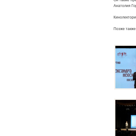
Он также пр
Анатолия Го
Кинолектори
Позже также