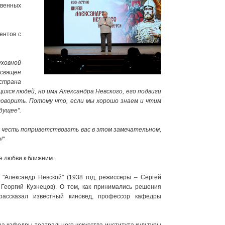
твенных
ентов с
ховной
священ
 страна
хся людей, но имя Александра Невского, его подвиги
говорить. Потому что, если мы хорошо знаем и чтим
дущее".
 честь поприветствовать вас в этом замечательном,
!"
е любви к ближним.
"Александр Невской" (1938 год, режиссеры – Сергей
 Георгий Кузнецов). О том, как принимались решения
рассказал известный киновед, профессор кафедры