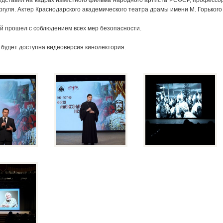
едставил на кадрах известного фильма народного артиста РСФСР, профессор
ргуля.
Актер Краснодарского академического театра драмы имени М. Горького
й прошел с соблюдением всех мер безопасности.
 будет доступна видеоверсия кинолектория.