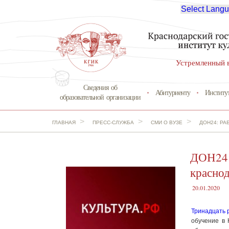
Select Lang
Устремленный 
Сведения об
Абитуриенту
Институ
образовательной организации
>
>
>
ГЛАВНАЯ
ПРЕСС-СЛУЖБА
СМИ О ВУЗЕ
ДОН24: РА
ДОН24:
краснод
20.01.2020
Тринадцать 
обучение в 