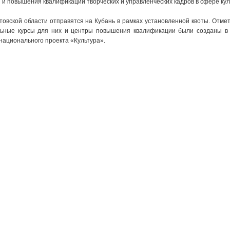
 и повышения квалификации творческих и управленческих кадров в сфере кул
стовской области отправятся на Кубань в рамках установленной квоты. Отмет
льные курсы для них и центры повышения квалификации были созданы в
национального проекта «Культура».