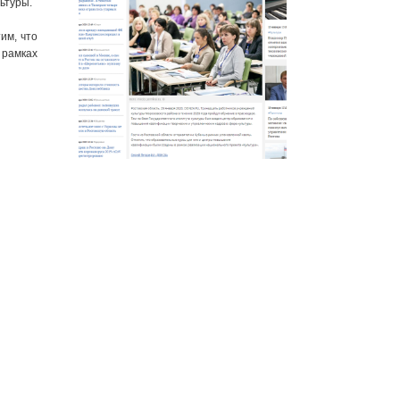
ьтуры.
им, что
 рамках