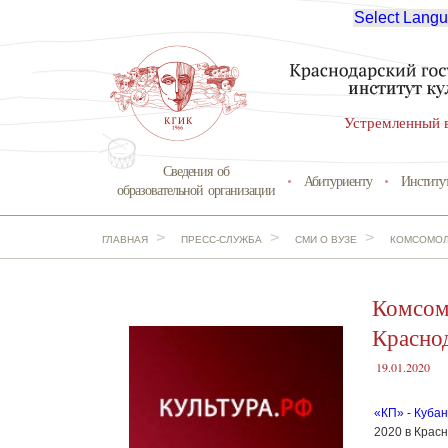
Select Lang
Устремленный 
Сведения об
Абитуриенту
Институ
образовательной организации
>
>
>
ГЛАВНАЯ
ПРЕСС-СЛУЖБА
СМИ О ВУЗЕ
КОМСОМОЛЬ
Комсомо
Краснод
19.01.2020
«КП» - Куба
2020 в Крас