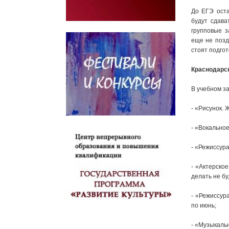
До ЕГЭ оста
будут сдава
групповые з
еще не позд
стоят подго
Краснодарск
В учебном з
- «Рисунок. 
- «Вокальное
- «Режиссура
- «Актерское
делать не бу
- «Режиссур
по июнь;
- «Музыкаль