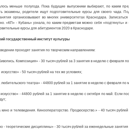
лось меньше полугода. Пока будущие выпускники выбирают, по каким пр
ть экзамены, родители ищут подготовительные курсы для своего чада. П
анятия организовывают во многих университетах Краснодара. Записаться
но. «КП» - Кубань» узнала, по каким предметам можно себя «подтянуть» и 
товительные курсы для абитуриентов 2020 в Краснодаре.
ий государственный институт культуры
аведении проходят занятия по творческим направлениям:
Живопись. Композиция» - 30 тысяч рублей за 3 занятия в неделю с февраля по
 искусство» - 50 тысяч рублей на тех же условиях;
 любительского театра» - 44800 рублей за 1 занятие в неделю с февраля по 
 искусство» - 44800 рублей за 1 занятие в неделю с октября по май. Если 
дут;
а кино и телевидения. Кинооператорство. Продюсерство.» - 40 тысяч рубле
но - теоретические дисциплины» - 30 тысяч рублей за еженедельные занятия 