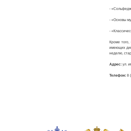
- «Сольфедж
- «Основы му
- «Классичес
Кроме того,
имеющих дип
неделю, стар
Адрес:
ул. и
Телефон:
8 