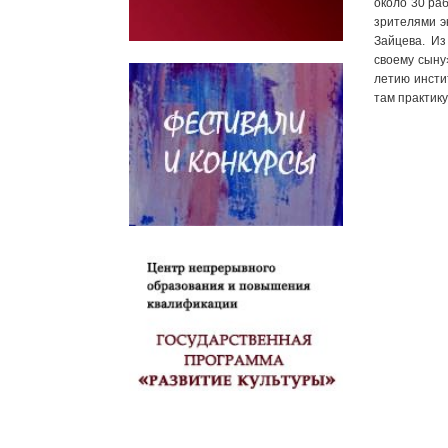
около 30 ра
зрителями э
Зайцева. Из
своему сыну
летию инсти
там практик