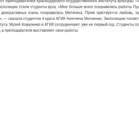
бот преподавателей Краснодарского государственного института культуры. 
кспозиции стали студенты вуза. «Мне больше всего понравились работы Пу
 декоративных очень понравилась Митягина. Прям чувствуется любовь, чу
», — сказала студентка 4 курса КГИК Ангелина Мосиенко. Экспозицию посвят
тута. Музей Коваленко и КГИК сотрудничают уже не первый год. Студенты п
у, а преподаватели выставляют свои работы.