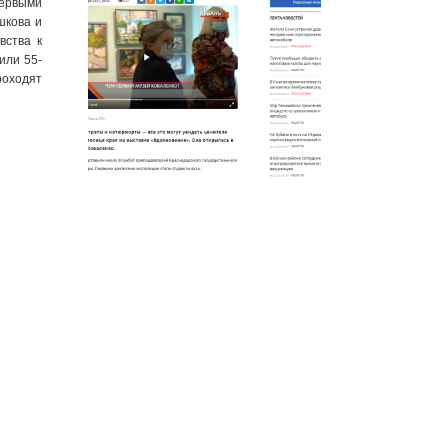
Первыми
шкова и
вства к
или 55-
роходят