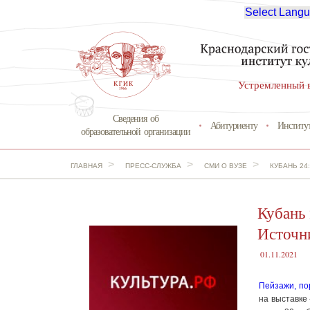
Select Lang
Устремленный 
Сведения об
Абитуриенту
Институ
образовательной организации
>
>
>
ГЛАВНАЯ
ПРЕСС-СЛУЖБА
СМИ О ВУЗЕ
КУБАНЬ 24
Кубань 
Источни
01.11.2021
Пейзажи, п
на выставке