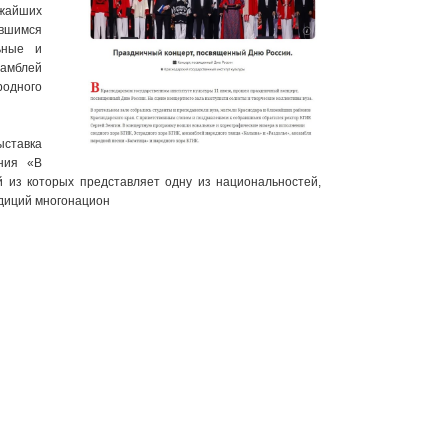
ижайших
авшимся
ьные и
самблей
родного
ставка
ания «В
й из которых представляет одну из национальностей,
адиций многонацион