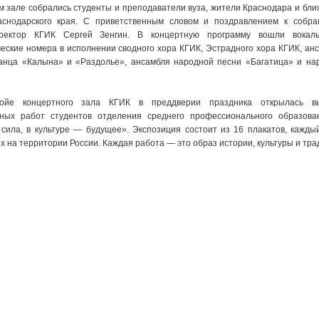
м зале собрались студенты и преподаватели вуза, жители Краснодара и бл
аснодарского края. С приветственным словом и поздравлением к собр
ректор КГИК Сергей Зенгин. В концертную программу вошли вокал
еские номера в исполнении сводного хора КГИК, Эстрадного хора КГИК, ан
анца «Калына» и «Раздолье», ансамбля народной песни «Багатица» и на
ойе концертного зала КГИК в преддверии праздника открылась вы
нных работ студентов отделения среднего профессионального образов
сила, в культуре — будущее». Экспозиция состоит из 16 плакатов, кажды
 на территории России. Каждая работа — это образ истории, культуры и тр