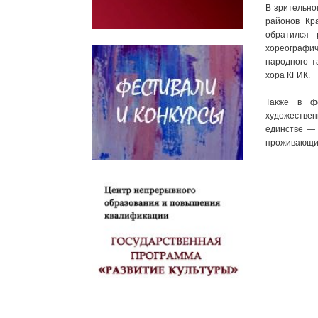
В зрительно
районов Кр
обратился 
хореографич
народного т
хора КГИК.
Также в ф
художестве
единстве — 
проживающих