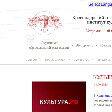
Select Lang
Устремленный 
Сведения об
Абитуриенту
Институ
образовательной организации
>
>
>
ГЛАВНАЯ
ПРЕСС-СЛУЖБА
СМИ О ВУЗЕ
КУЛЬТУРА.
КУЛЬТУ
11.06.2026
В
Краснодар
посвященны
коллективы в