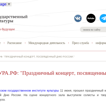
uage
▼
в будущее
т
Расписание
Международная деятельность
Пресс-служба
информа
РФ: "ПРАЗДНИЧНЫЙ КОНЦЕРТ, ПОСВЯЩЕННЫЙ ДНЮ РОССИИ."
РА.РФ: "Праздничный концерт, посвященны
ском государственном институте культуры
11 июня, прошел праздничный к
й Дню России. На сцене концертного зала выступили солисты и твор
уза.