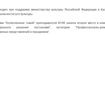
ходил при поддержке министерства культуры Российской Федерации в Ка
нном институте культуры.
ма "Ослепленные тьмой" преподавателя КГИК заняла второе место в но
разного решения постановки", категория "Профессионалы-реж
анных представлений и праздников".