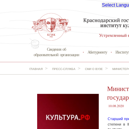
Select Lang
Устремленный 
Сведения об
Абитуриенту
Институ
образовательной организации
>
>
>
ГЛАВНАЯ
ПРЕСС-СЛУЖБА
СМИ О ВУЗЕ
МИНИСТЕР
Минист
государ
10.08.2020
Старший пр
степени в I