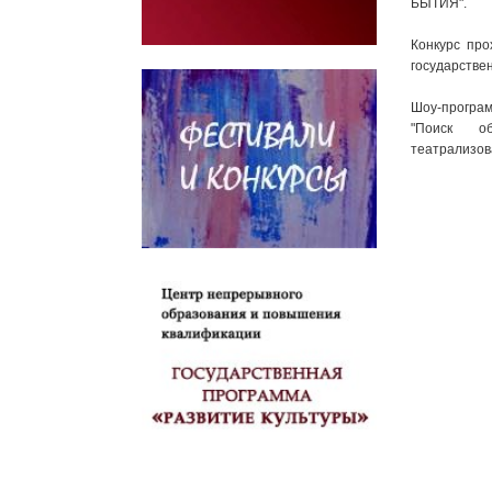
БЫТИЯ".
Конкурс про
государстве
Шоу-програм
"Поиск об
театрализов