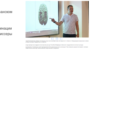
занском
минации
иссеры