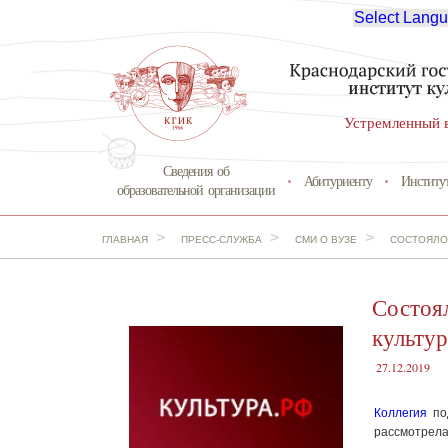
Select Lang
Устремленный 
Сведения об
Абитуриенту
Институ
образовательной организации
>
>
>
ГЛАВНАЯ
ПРЕСС-СЛУЖБА
СМИ О ВУЗЕ
СОСТОЯЛОС
Состоял
культур
27.12.2019
Коллегия
по
рассмотрела