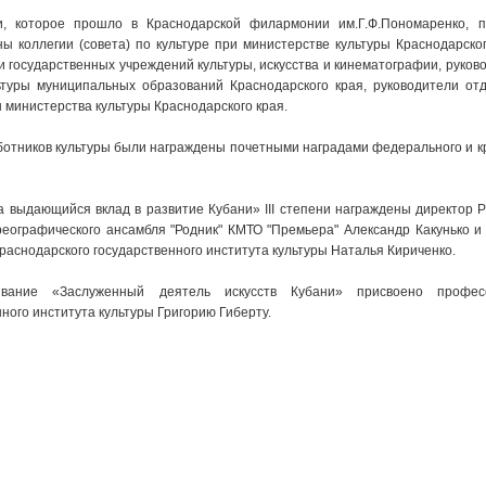
и, которое прошло в Краснодарской филармонии им.Г.Ф.Пономаренко, 
ны коллегии (совета) по культуре при министерстве культуры Краснодарског
и государственных учреждений культуры, искусства и кинематографии, руков
ьтуры муниципальных образований Краснодарского края, руководители от
 министерства культуры Краснодарского края.
ботников культуры были награждены почетными наградами федерального и к
 выдающийся вклад в развитие Кубани» III степени награждены директор Р
реографического ансамбля "Родник" КМТО "Премьера" Александр Какунько 
Краснодарского государственного института культуры Наталья Кириченко.
вание «Заслуженный деятель искусств Кубани» присвоено профес
ного института культуры Григорию Гиберту.