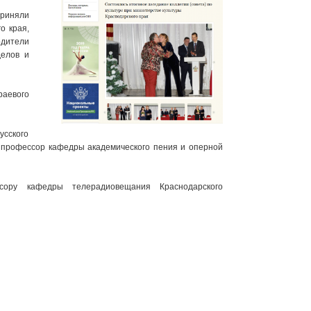
приняли
о края,
одители
делов и
раевого
усского
и профессор кафедры академического пения и оперной
сору кафедры телерадиовещания Краснодарского