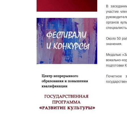
В заседани
участие чле
руководител
органов кул
специалисты
Около 50 ра
значения.
Медалью «За
вокально-хо
подготовки 
Почетное з
государствен