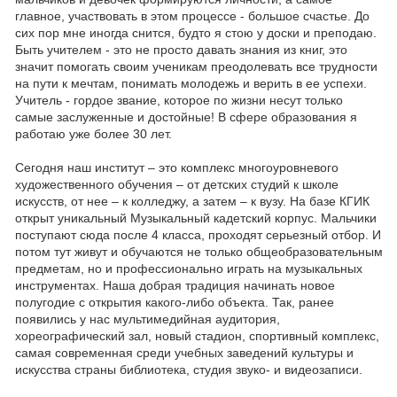
главное, участвовать в этом процессе - большое счастье. До
сих пор мне иногда снится, будто я стою у доски и преподаю.
Быть учителем - это не просто давать знания из книг, это
значит помогать своим ученикам преодолевать все трудности
на пути к мечтам, понимать молодежь и верить в ее успехи.
Учитель - гордое звание, которое по жизни несут только
самые заслуженные и достойные! В сфере образования я
работаю уже более 30 лет.
Сегодня наш институт – это комплекс многоуровневого
художественного обучения – от детских студий к школе
искусств, от нее – к колледжу, а затем – к вузу. На базе КГИК
открыт уникальный Музыкальный кадетский корпус. Мальчики
поступают сюда после 4 класса, проходят серьезный отбор. И
потом тут живут и обучаются не только общеобразовательным
предметам, но и профессионально играть на музыкальных
инструментах. Наша добрая традиция начинать новое
полугодие с открытия какого-либо объекта. Так, ранее
появились у нас мультимедийная аудитория,
хореографический зал, новый стадион, спортивный комплекс,
самая современная среди учебных заведений культуры и
искусства страны библиотека, студия звуко- и видеозаписи.