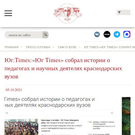
▼
ГЛАВНАЯ
>
ПРЕСС-СЛУЖБА
>
СМИ О ВУЗЕ
>
ЮГ.TIMES:«ЮГ TIMES» СОБРАЛ 
Юг.Times:«Юг Times» собрал истории о
педагогах и научных деятелях краснодарских
вузов
05.10.2021