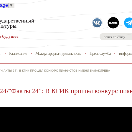
uage
▼
в будущее
т
Расписание
Международная деятельность
Пресс-служба
информа
/"ФАКТЫ 24": В КГИК ПРОШЕЛ КОНКУРС ПИАНИСТОВ ИМЕНИ БАЛАКИРЕВА
 24/"Факты 24": В КГИК прошел конкурс пиа