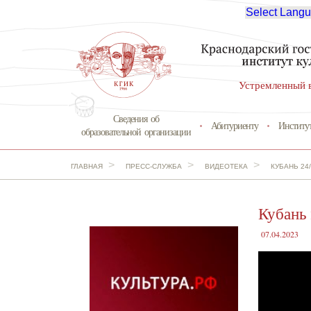
Select Lang
Устремленный 
Сведения об
Абитуриенту
Институ
образовательной организации
>
>
>
ГЛАВНАЯ
ПРЕСС-СЛУЖБА
ВИДЕОТЕКА
КУБАНЬ 24
Кубань
07.04.2023