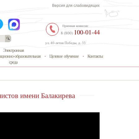
Версия для слабовидящих
Приемная комиссия:
100-01-44
8 (800)
ул. 40-летия Победы, д. 33
Электронная
ционно-образовательная
Целевое обучение
Контакты
среда
нистов имени Балакирева