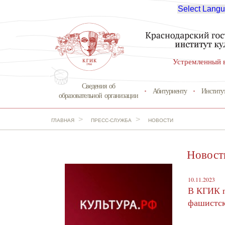
Select Lang
Устремленный 
Сведения об
Абитуриенту
Институ
образовательной организации
>
>
ГЛАВНАЯ
ПРЕСС-СЛУЖБА
НОВОСТИ
Новост
10.11.2023
В КГИК п
фашистск