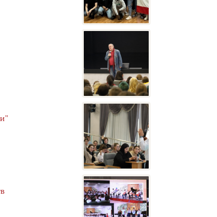
и"
тв