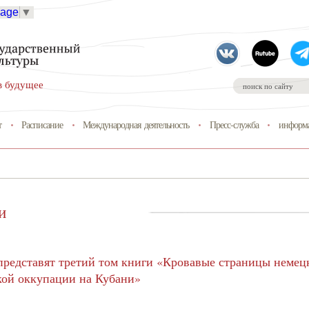
uage
▼
в будущее
т
Расписание
Международная деятельность
Пресс-служба
информа
и
редставят третий том книги «Кровавые страницы немец
ой оккупации на Кубани»