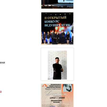
ени
а