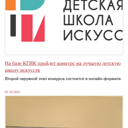
На базе КГИК пройдет конкурс на лучшую детскую
школу искусств
Второй окружной этап конкурса состоится в онлайн-формате.
03.10.2023